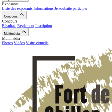
Exposants
Liste des exposants
Informations
Je souhaite participer
Concours
Concours
Résultats
Réglement
Inscription
Multimédia
Multimédia
Photos
Vidéos
Visite virtuelle