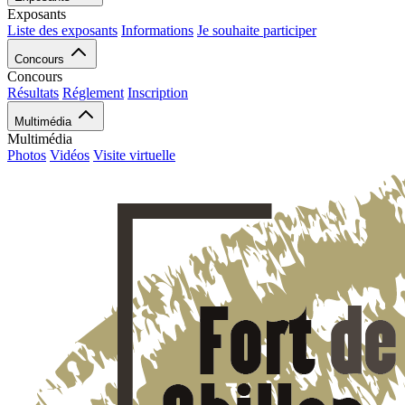
Exposants
Liste des exposants
Informations
Je souhaite participer
Concours
Concours
Résultats
Réglement
Inscription
Multimédia
Multimédia
Photos
Vidéos
Visite virtuelle