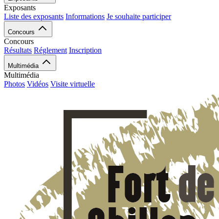
Exposants
Liste des exposants
Informations
Je souhaite participer
Concours
Concours
Résultats
Réglement
Inscription
Multimédia
Multimédia
Photos
Vidéos
Visite virtuelle